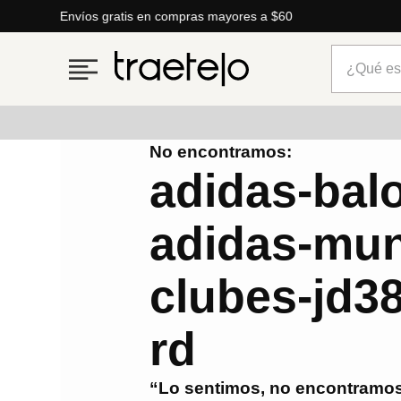
Envíos gratis en compras mayores a $60
¿Qué está
No encontramos:
Términos más buscados
adidas-balo
1
.
timberland
adidas-mun
2
.
parfois
3
.
carteras
clubes-jd3
4
.
aldo
5
.
carteras parfois
rd
6
.
mng
“Lo sentimos, no encontramos
7
.
springfield