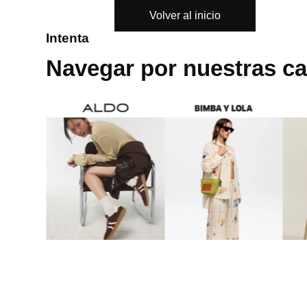
Volver al inicio
8
.
cartera
Intenta
9
.
bolso
Navegar por nuestras ca
10
.
miniso