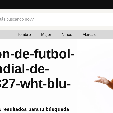
s buscando hoy?
Hombre
Mujer
Niños
Marcas
n-de-futbol-
dial-de-
827-wht-blu-
 resultados para tu búsqueda”