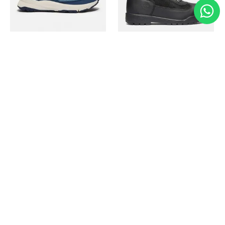
Timberland
Timberland
Zapato Motion Access
Bota Field Big Kids
Ref.
139.00
Ref.
69.50
Ref.
149.00
Ref.
104.30