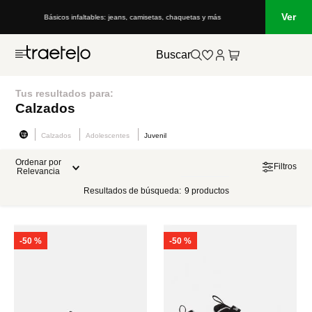
Ver
Básicos infaltables: jeans, camisetas, chaquetas y más
Buscar
Tus resultados para:
Calzados
Calzados
Adolescentes
Juvenil
Ordenar por
Filtros
Relevancia
Resultados de búsqueda:
9
productos
-
50 %
-
50 %