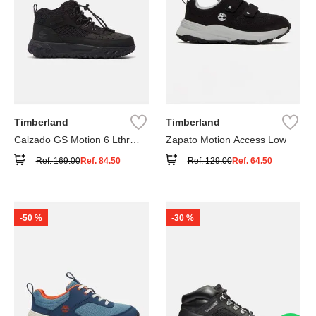
Timberland
Timberland
Calzado GS Motion 6 Lthr
Zapato Motion Access Low
Super
Ref.
169.00
Ref.
84.50
Ref.
129.00
Ref.
64.50
-
50 %
-
30 %