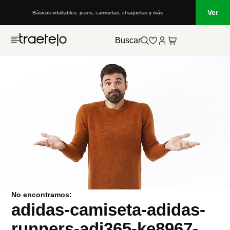
Ver
Básicos infaltables: jeans, camisetas, chaquetas y más
Buscar
No encontramos:
adidas-camiseta-adidas-
runners-adi365-ke8967-