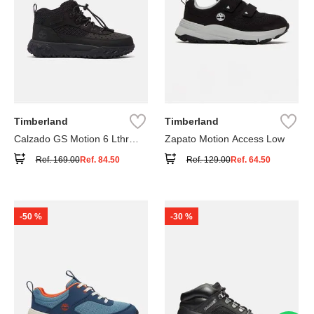
Timberland
Timberland
Calzado GS Motion 6 Lthr
Zapato Motion Access Low
Super
Ref.
169.00
Ref.
84.50
Ref.
129.00
Ref.
64.50
-
50 %
-
30 %