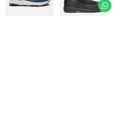
Timberland
Timberland
Zapato Motion Access
Bota Field Big Kids
Ref.
139.00
Ref.
69.50
Ref.
149.00
Ref.
104.30