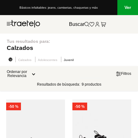
Ver
Básicos infaltables: jeans, camisetas, chaquetas y más
Buscar
Tus resultados para:
Calzados
Calzados
Adolescentes
Juvenil
Ordenar por
Filtros
Relevancia
Resultados de búsqueda:
9
productos
-
50 %
-
50 %