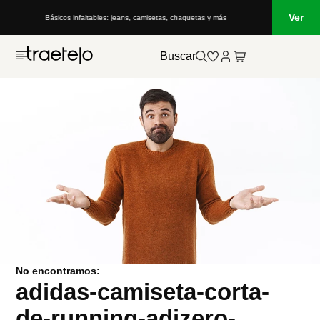
Ver
Básicos infaltables: jeans, camisetas, chaquetas y más
Buscar
No encontramos:
adidas-camiseta-corta-
de-running-adizero-