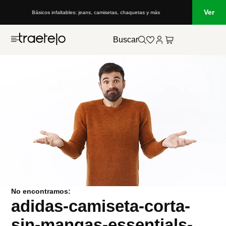
Ver
Básicos infaltables: jeans, camisetas, chaquetas y más
Buscar
No encontramos:
adidas-camiseta-corta-
sin-mangas-essentials-