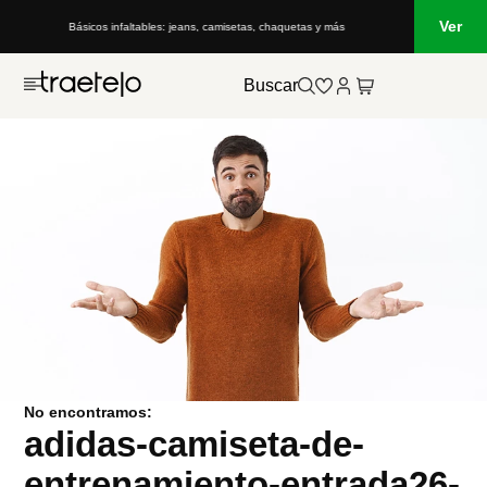
Ver
Básicos infaltables: jeans, camisetas, chaquetas y más
Buscar
No encontramos:
adidas-camiseta-de-
entrenamiento-entrada26-