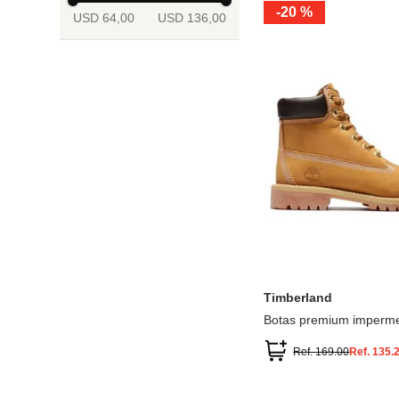
-
20 %
USD 64,00
USD 136,00
13.5
2
2.5
3
3.5
4
Mostrar 6 más
3.5
4
4.5
5
5.5
6
Timberland
Botas premium imperme
inch
Ref.
169.00
Ref.
135.