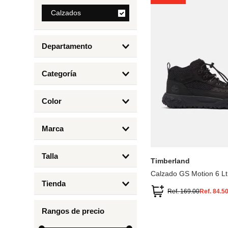
8
.
Calzados
mng
9
.
bandolera
Departamento
10
.
bimba lola
Calzados
Categoría
Botas y Botines
Color
Deportivos Urbanos
Amarillo
5
6.5
7
6
Marca
Arena
4.5
4
Timberland
Azul
Talla
Timberland
Negro
Calzado GS Motion 6 Lt
1
Tienda
1.5
Ref.
169.00
Ref.
84.5
Timberland
12.5
Rangos de precio
13