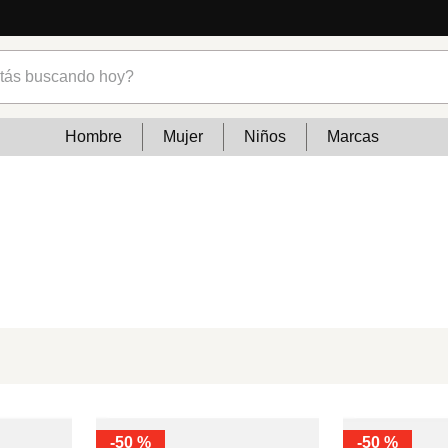
s buscando hoy?
Hombre
Mujer
Niños
Marcas
-
50 %
-
50 %