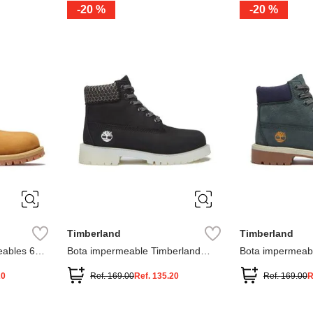
-
20 %
-
20 %
3
2
1
13
1
12.5
2.5
1.5
13.5
2
13
2
12.5
13.5
Timberland
Timberland
ables 6
Bota impermeable Timberland
Bota impermeab
Premium
Premium
20
Ref.
169.00
Ref.
135.20
Ref.
169.00
R