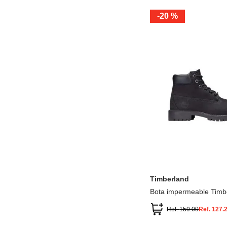
-
20 %
12.5
13.5
1.5
2.5
13
1
2
3
Timberland
Bota impermeable Timb
Premium
Ref.
159.00
Ref.
127.