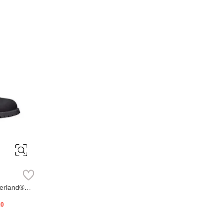
erland®
20