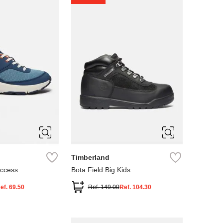
4
5
Timberland
Access
Bota Field Big Kids
ef.
69.50
Ref.
149.00
Ref.
104.30