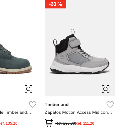
-
20 %
3
12.5
3
2
.5
1.5
1
13
2.5
1.5
13.5
Timberland
le Timberland
Zapatos Motion Access Mid con
cierre de velcro
ef.
135.20
Ref.
139.00
Ref.
111.20