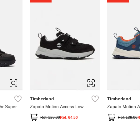
1
1.5
2
2.5
7
Timberland
Timberland
hr Super
Zapato Motion Access Low
Zapato Motion 
0
Ref.
129.00
Ref.
64.50
Ref.
139.00
R