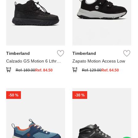
Timberland
Timberland
Calzado GS Motion 6 Lthr
Zapato Motion Access Low
Super
Ref.
169.00
Ref.
84.50
Ref.
129.00
Ref.
64.50
-
50 %
-
30 %