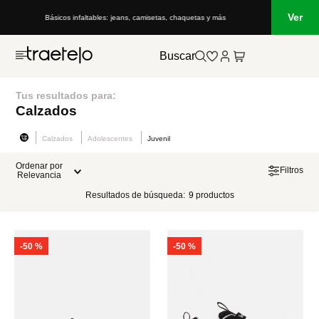
Ver
Básicos infaltables: jeans, camisetas, chaquetas y más
Buscar
Tus resultados para:
Calzados
Calzados
Adolescentes
Juvenil
Ordenar por
Filtros
Relevancia
Resultados de búsqueda:
9
productos
-
50 %
-
50 %