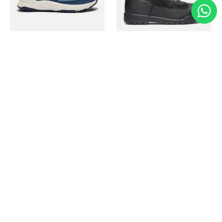
Timberland
Timberland
Zapato Motion Access
Bota Field Big Kids
Ref.
139.00
Ref.
69.50
Ref.
149.00
Ref.
104.30