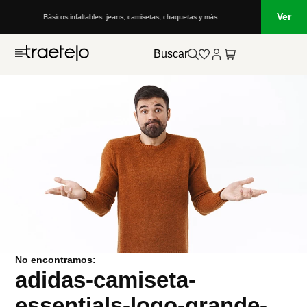
Ver
Básicos infaltables: jeans, camisetas, chaquetas y más
Buscar
No encontramos:
adidas-camiseta-
essentials-logo-grande-