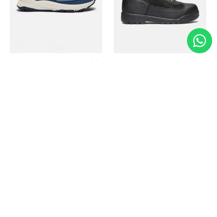
Timberland
Timberland
Zapato Motion Access
Bota Field Big Kids
Ref.
139.00
Ref.
69.50
Ref.
149.00
Ref.
104.30