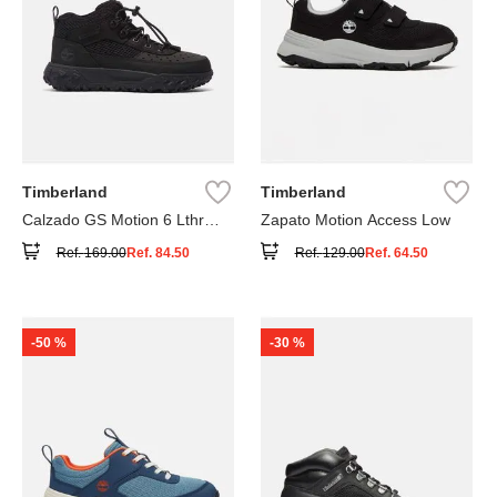
Timberland
Timberland
Calzado GS Motion 6 Lthr
Zapato Motion Access Low
Super
Ref.
169.00
Ref.
84.50
Ref.
129.00
Ref.
64.50
-
50 %
-
30 %