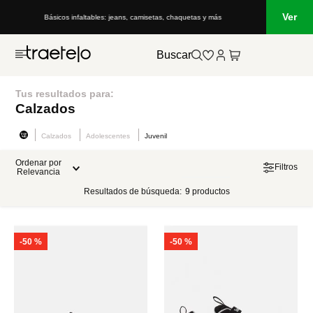
Ver
Básicos infaltables: jeans, camisetas, chaquetas y más
Buscar
Tus resultados para:
Calzados
Calzados
Adolescentes
Juvenil
Ordenar por
Filtros
Relevancia
Resultados de búsqueda:
9
productos
-
50 %
-
50 %