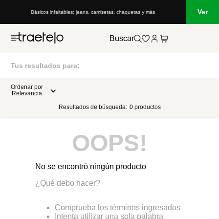
Ver
Básicos infaltables: jeans, camisetas, chaquetas y más
Buscar
Tus resultados para:
Ordenar por
Relevancia
Resultados de búsqueda:
0
productos
OOPS!
No se encontró ningún producto
¿Qué debo hacer?
Comprueba los términos ingresados
Intenta utilizar una sola palabra