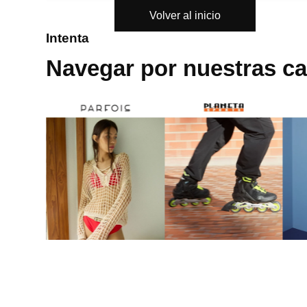
Volver al inicio
8
.
mng
Intenta
9
.
bandolera
Navegar por nuestras ca
10
.
bimba lola