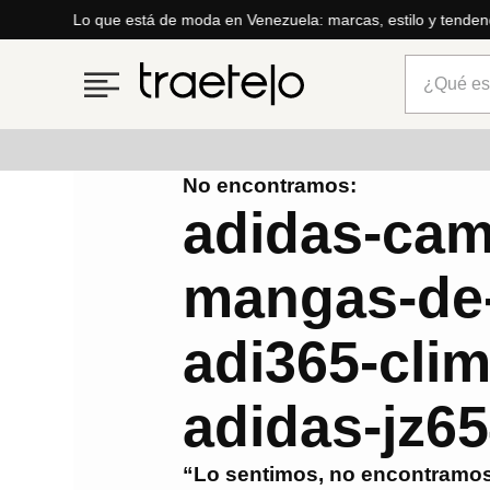
Lo que está de moda en Venezuela: marcas, estilo y tenden
¿Qué está
No encontramos:
Términos más buscados
adidas-cam
1
.
timberland
mangas-de-
2
.
parfois
3
.
carteras
adi365-cli
4
.
aldo
5
.
carteras parfois
adidas-jz6
6
.
springfield
“Lo sentimos, no encontramos
7
.
cartera