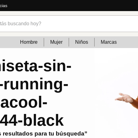
cias
s buscando hoy?
Hombre
Mujer
Niños
Marcas
iseta-sin-
running-
macool-
544-black
 resultados para tu búsqueda”