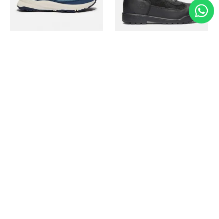
Timberland
Timberland
Zapato Motion Access
Bota Field Big Kids
Ref.
139.00
Ref.
69.50
Ref.
149.00
Ref.
104.30