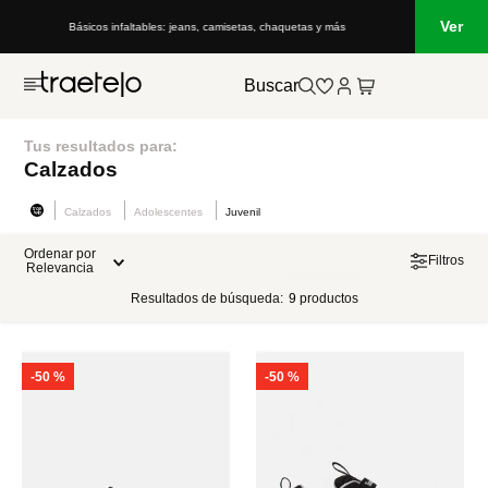
Ver
Básicos infaltables: jeans, camisetas, chaquetas y más
Buscar
Tus resultados para:
Calzados
Calzados
Adolescentes
Juvenil
Ordenar por
Filtros
Relevancia
Resultados de búsqueda:
9
productos
-
50 %
-
50 %