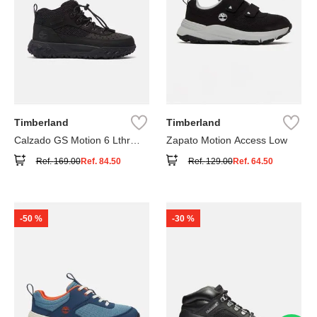
Timberland
Timberland
Calzado GS Motion 6 Lthr
Zapato Motion Access Low
Super
Ref.
169.00
Ref.
84.50
Ref.
129.00
Ref.
64.50
-
50 %
-
30 %