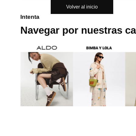
Volver al inicio
8
.
mng
Intenta
9
.
bolso
Navegar por nuestras ca
10
.
bimba lola