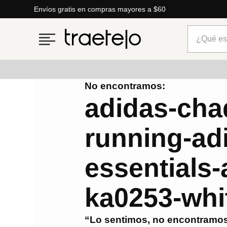
Lo que está de moda
¿Qué está
No encontramos:
Términos más buscados
adidas-cha
1
.
timberland
running-ad
2
.
parfois
3
.
carteras
essentials-
4
.
aldo
5
.
carteras parfois
ka0253-whi
6
.
springfield
“Lo sentimos, no encontramos
7
.
cartera