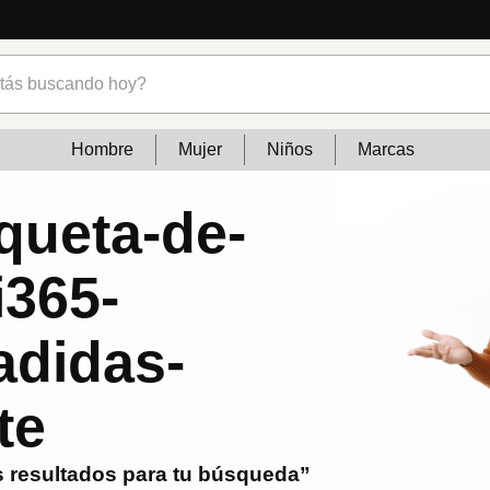
 en Venezuela: marcas, estilo y tendencias
s buscando hoy?
Hombre
Mujer
Niños
Marcas
queta-de-
i365-
adidas-
te
 resultados para tu búsqueda”