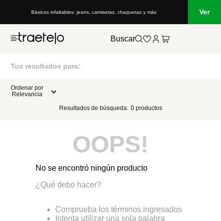
Ver
Básicos infaltables: jeans, camisetas, chaquetas y más
Buscar
Tus resultados para:
Ordenar por
Relevancia
Resultados de búsqueda:
0
productos
OOPS!
No se encontró ningún producto
¿Qué debo hacer?
Comprueba los términos ingresados
Intenta utilizar una sola palabra