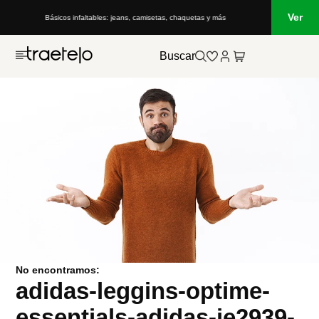
Ver
Básicos infaltables: jeans, camisetas, chaquetas y más
Buscar
No encontramos:
adidas-leggins-optime-
essentials-adidas-je2939-