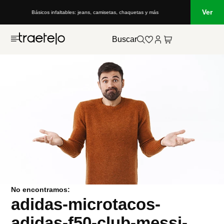
Ver
Básicos infaltables: jeans, camisetas, chaquetas y más
Buscar
No encontramos:
adidas-microtacos-
adidas-f50-club-messi-