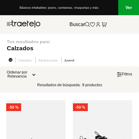
Ver
Básicos infaltables: jeans, camisetas, chaquetas y más
Buscar
Tus resultados para:
Calzados
Calzados
Adolescentes
Juvenil
Ordenar por
Filtros
Relevancia
Resultados de búsqueda:
9
productos
-
50 %
-
50 %