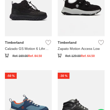
Timberland
Timberland
Calzado GS Motion 6 Lthr
Zapato Motion Access Low
Super
Ref.
169.00
Ref.
84.50
Ref.
129.00
Ref.
64.50
-
50 %
-
30 %