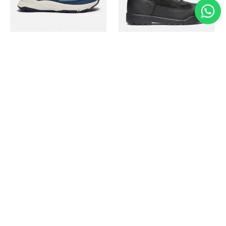
Timberland
Timberland
Zapato Motion Access
Bota Field Big Kids
Ref.
139.00
Ref.
69.50
Ref.
149.00
Ref.
104.30