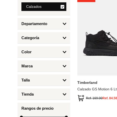
8
.
Calzados
mng
9
.
bandolera
Departamento
10
.
bimba lola
Calzados
Categoría
Botas y Botines
Color
Deportivos Urbanos
Amarillo
5
6.5
7
6
Marca
Arena
4.5
4
Timberland
Azul
Talla
Timberland
Negro
Calzado GS Motion 6 Lt
1
Tienda
1.5
Ref.
169.00
Ref.
84.5
Timberland
12.5
Rangos de precio
13