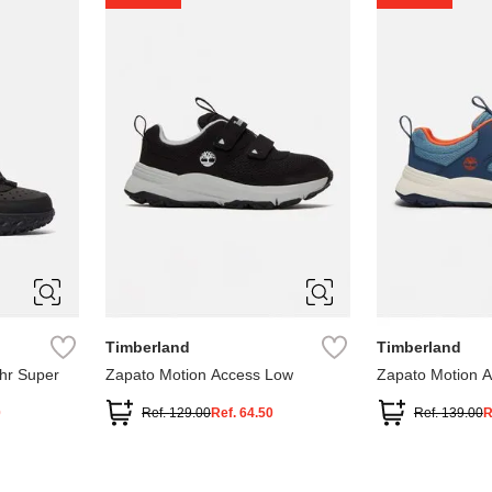
1
1.5
2
2.5
7
Timberland
Timberland
hr Super
Zapato Motion Access Low
Zapato Motion 
0
Ref.
129.00
Ref.
64.50
Ref.
139.00
R