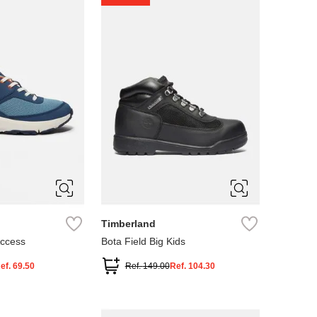
4
5
Timberland
Access
Bota Field Big Kids
ef.
69.50
Ref.
149.00
Ref.
104.30