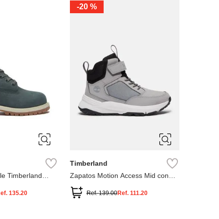
-
20 %
3
12.5
3
2
.5
1.5
1
13
2.5
1.5
13.5
Timberland
le Timberland
Zapatos Motion Access Mid con
cierre de velcro
ef.
135.20
Ref.
139.00
Ref.
111.20