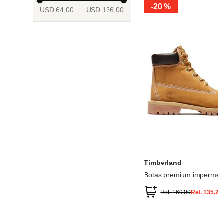
-
20 %
USD 64,00
USD 136,00
13.5
2
2.5
3
3.5
4
Mostrar 6 más
3.5
4
4.5
5
5.5
6
Timberland
Botas premium imperme
inch
Ref.
169.00
Ref.
135.