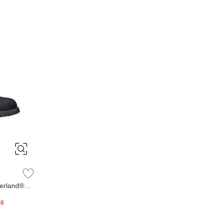
erland®
20