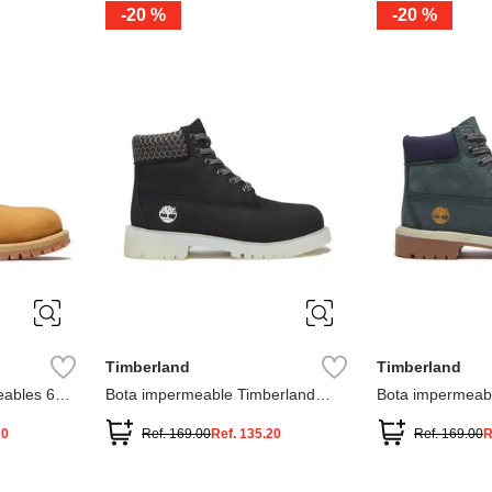
-
20 %
-
20 %
3
2
1
13
1
12.5
2.5
1.5
13.5
2
13
2
12.5
13.5
Timberland
Timberland
ables 6
Bota impermeable Timberland
Bota impermeab
Premium
Premium
20
Ref.
169.00
Ref.
135.20
Ref.
169.00
R