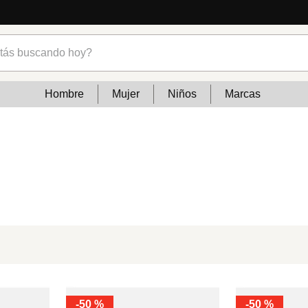
s buscando hoy?
Hombre
Mujer
Niños
Marcas
-
50 %
-
50 %