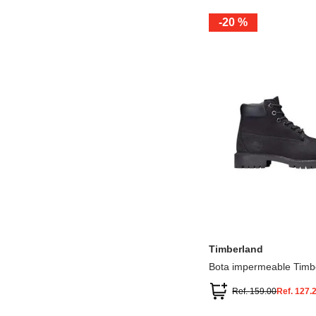
-
20 %
12.5
13.5
1.5
2.5
13
1
2
3
Timberland
Bota impermeable Timb
Premium
Ref.
159.00
Ref.
127.