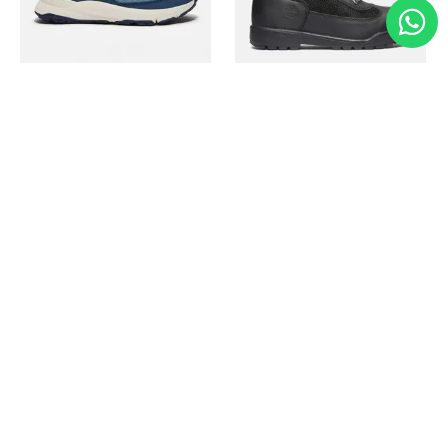
Timberland
Timberland
Zapato Motion Access
Bota Field Big Kids
Ref.
139.00
Ref.
69.50
Ref.
149.00
Ref.
104.30