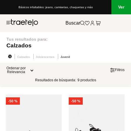
Ver
Básicos infaltables: jeans, camisetas, chaquetas y más
Buscar
Tus resultados para:
Calzados
Calzados
Adolescentes
Juvenil
Ordenar por
Filtros
Relevancia
Resultados de búsqueda:
9
productos
-
50 %
-
50 %