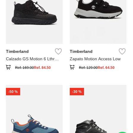
Timberland
Timberland
Calzado GS Motion 6 Lthr
Zapato Motion Access Low
Super
Ref.
169.00
Ref.
84.50
Ref.
129.00
Ref.
64.50
-
50 %
-
30 %