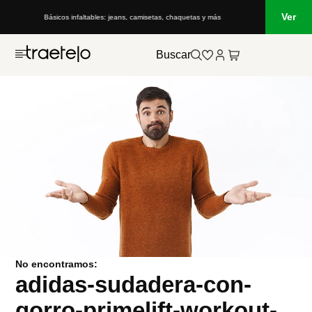
Ver
Básicos infaltables: jeans, camisetas, chaquetas y más
Buscar
No encontramos:
adidas-sudadera-con-
gorro-primelift-workout-