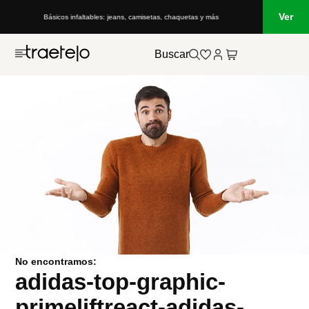
Ver
Básicos infaltables: jeans, camisetas, chaquetas y más
Buscar
No encontramos:
adidas-top-graphic-
primeliftreact-adidas-