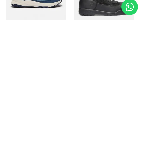
Timberland
Timberland
Zapato Motion Access
Bota Field Big Kids
Ref.
139.00
Ref.
69.50
Ref.
149.00
Ref.
104.30