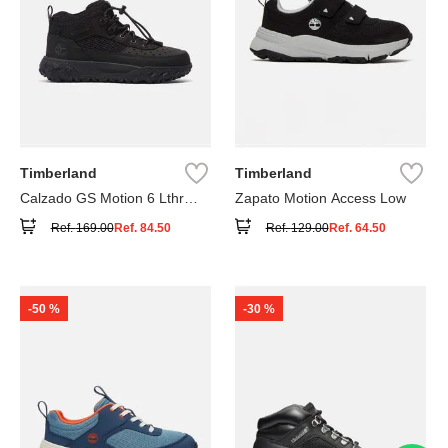
Timberland
Timberland
Calzado GS Motion 6 Lthr
Zapato Motion Access Low
Super
Ref.
169.00
Ref.
84.50
Ref.
129.00
Ref.
64.50
-
50 %
-
30 %