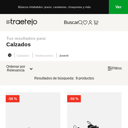
Ver
Básicos infaltables: jeans, camisetas, chaquetas y más
Buscar
Tus resultados para:
Calzados
Calzados
Adolescentes
Juvenil
Ordenar por
Filtros
Relevancia
Resultados de búsqueda:
9
productos
-
50 %
-
50 %