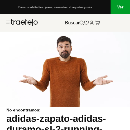
Ver
Básicos infaltables: jeans, camisetas, chaquetas y más
Buscar
No encontramos:
adidas-zapato-adidas-
duramo-sl-2-running-