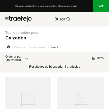
Ver
Básicos infaltables: jeans, camisetas, chaquetas y más
Buscar
Tus resultados para:
Calzados
Calzados
Adolescentes
Juvenil
Ordenar por
Filtros
Relevancia
Resultados de búsqueda:
9
productos