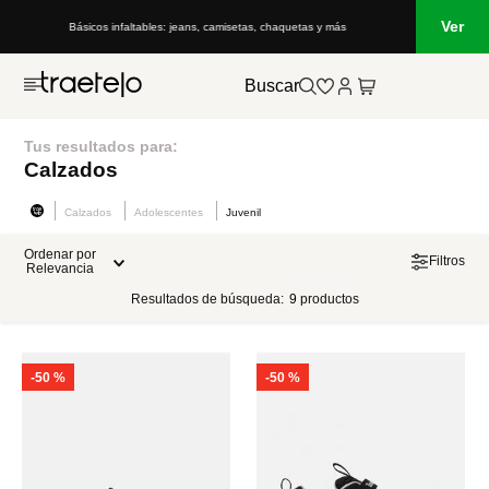
Ver
Básicos infaltables: jeans, camisetas, chaquetas y más
Buscar
Tus resultados para:
Calzados
Calzados
Adolescentes
Juvenil
Ordenar por
Filtros
Relevancia
Resultados de búsqueda:
9
productos
-
50 %
-
50 %