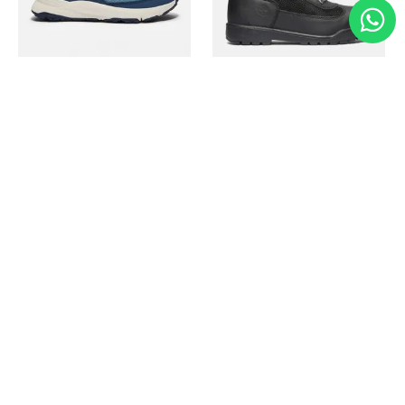
Timberland
Timberland
Zapato Motion Access
Bota Field Big Kids
Ref.
139.00
Ref.
69.50
Ref.
149.00
Ref.
104.30