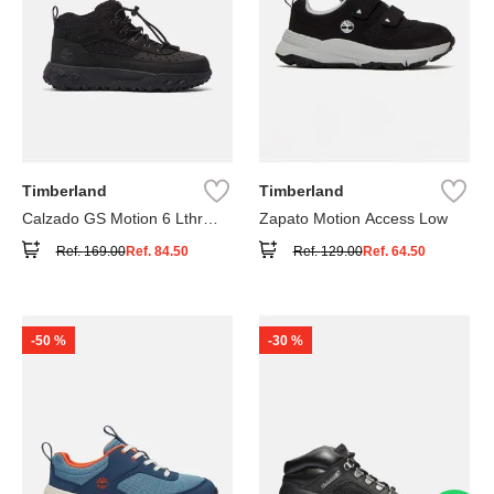
Timberland
Timberland
Calzado GS Motion 6 Lthr
Zapato Motion Access Low
Super
Ref.
169.00
Ref.
84.50
Ref.
129.00
Ref.
64.50
-
50 %
-
30 %