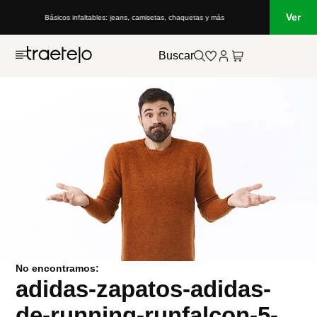
Ver
Básicos infaltables: jeans, camisetas, chaquetas y más
Buscar
No encontramos:
adidas-zapatos-adidas-
de-running-runfalcon-5-