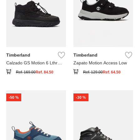
Timberland
Timberland
Calzado GS Motion 6 Lthr
Zapato Motion Access Low
Super
Ref.
169.00
Ref.
84.50
Ref.
129.00
Ref.
64.50
-
50 %
-
30 %