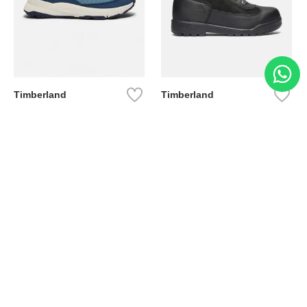
Timberland
Timberland
Zapato Motion Access
Bota Field Big Kids
Ref.
139.00
Ref.
69.50
Ref.
149.00
Ref.
104.30