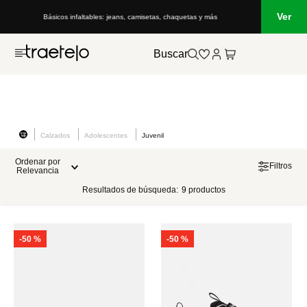
Ver
Básicos infaltables: jeans, camisetas, chaquetas y más
Buscar
Calzados
Adolescentes
Juvenil
Ordenar por
Filtros
Relevancia
Resultados de búsqueda:
9
productos
-
50 %
-
50 %