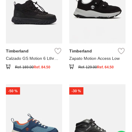
Timberland
Timberland
Calzado GS Motion 6 Lthr
Zapato Motion Access Low
Super
Ref.
169.00
Ref.
84.50
Ref.
129.00
Ref.
64.50
-
50 %
-
30 %