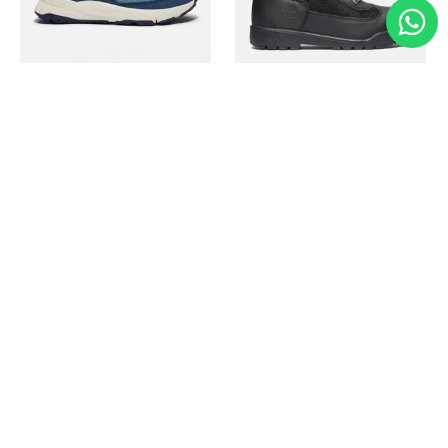
Timberland
Timberland
Zapato Motion Access
Bota Field Big Kids
Ref.
139.00
Ref.
69.50
Ref.
149.00
Ref.
104.30