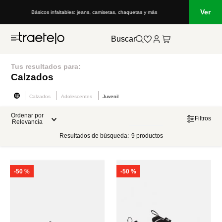
Ver
Básicos infaltables: jeans, camisetas, chaquetas y más
Buscar
Tus resultados para:
Calzados
Calzados
Adolescentes
Juvenil
Ordenar por
Filtros
Relevancia
Resultados de búsqueda:
9
productos
-
50 %
-
50 %