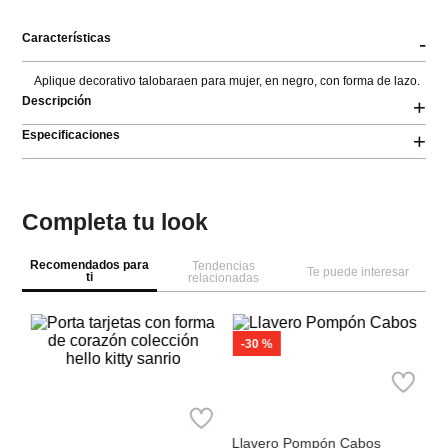
ÚNICA
Características
-
Aplique decorativo talobaraen para mujer, en negro, con forma de lazo.
Descripción
+
Especificaciones
+
Completa tu look
Recomendados para
Tendencias
Te puede interesar
ti
relacionadas
-
30 %
Bimba y Lola
Llavero Pompón Cabos
Miniso
Ref.
130.00
Ref.
91.00
Porta tarjetas con forma de