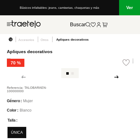
Ver
Básicos infaltables: jeans, camisetas, chaquetas y más
Buscar
Apliques decorativos
Accesorios
Otros
Apliques decorativos
70 %
Referencia
:
TALOBARAEN-
100000000
Mujer
Género
Color
Blanco
Color
Talla