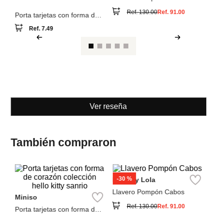
corazón colección hello kitty
Ref.
7.49
sanrio
Ll
Ver reseña
También compraron
-
30 %
Bimba y Lola
Llavero Pompón Cabos
Miniso
Ref.
130.00
Ref.
91.00
Porta tarjetas con forma de
corazón colección hello kitty