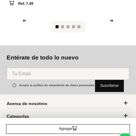
Ref.
7.49
sanrio
Ll
Entérate de todo lo nuevo
Acepto la política de tratamiento de datos personales
Suscribirse
Acerca de nosotros
Categorías
Marcas
Agregar