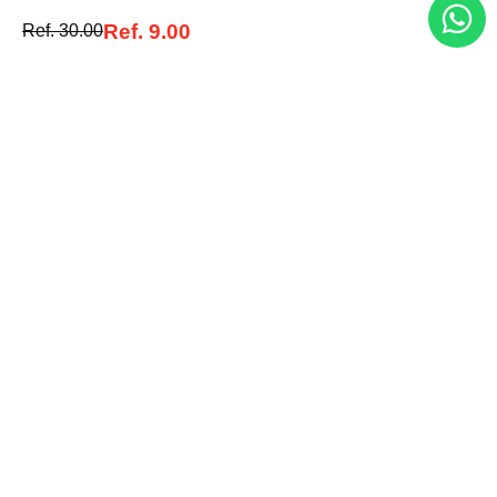
Ref.
9.00
Ref.
30.00
Traetelo, el marketplace de moda en Venezuela para quienes buscan
estilo, calidad y las mejores marcas en un solo lugar.
Medios de pago
© 2025 FUTURA ONLINE 24, C.A Todos los derechos reservados.
Tienda Virtual desarrollada por
Tecnología