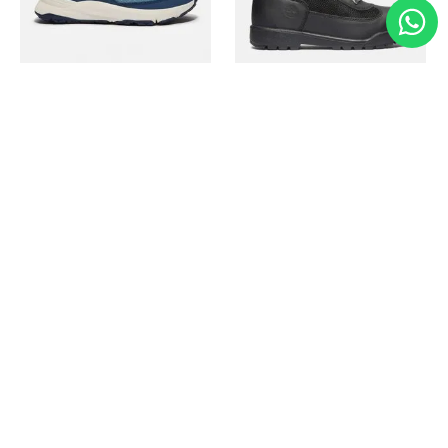
Timberland
Timberland
Zapato Motion Access
Bota Field Big Kids
Ref.
139.00
Ref.
69.50
Ref.
149.00
Ref.
104.30