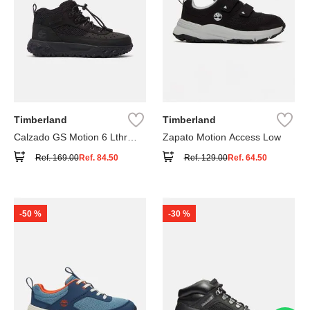
Timberland
Timberland
Calzado GS Motion 6 Lthr
Zapato Motion Access Low
Super
Ref.
169.00
Ref.
84.50
Ref.
129.00
Ref.
64.50
-
50 %
-
30 %