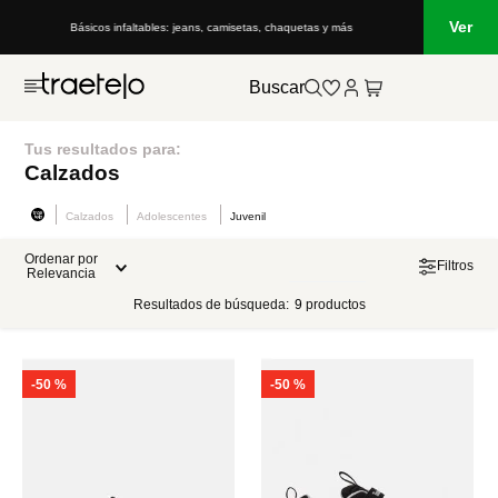
Ver
Básicos infaltables: jeans, camisetas, chaquetas y más
Buscar
Tus resultados para:
Calzados
Calzados
Adolescentes
Juvenil
Ordenar por
Filtros
Relevancia
Resultados de búsqueda:
9
productos
-
50 %
-
50 %