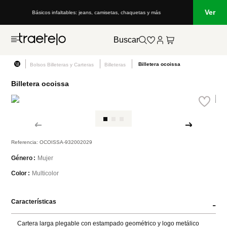
Ver
Básicos infaltables: jeans, camisetas, chaquetas y más
Buscar
Billetera ocoissa
Bolsos Billeteras y Carteras
Billeteras
Billetera ocoissa
Referencia
:
OCOISSA-932002029
Mujer
Género
Multicolor
Color
Características
-
Cartera larga plegable con estampado geométrico y logo metálico 
