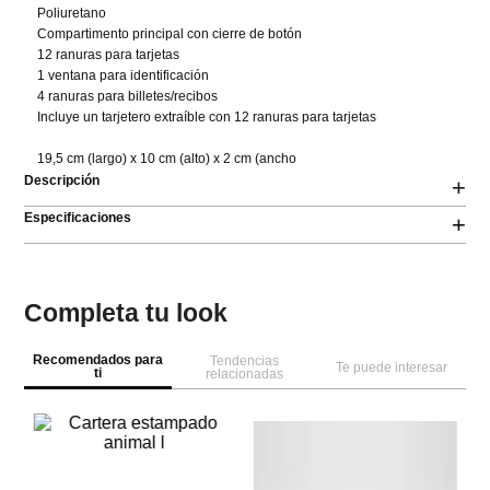
Poliuretano 

Compartimento principal con cierre de botón 

12 ranuras para tarjetas 

1 ventana para identificación 

4 ranuras para billetes/recibos 

Incluye un tarjetero extraíble con 12 ranuras para tarjetas

19,5 cm (largo) x 10 cm (alto) x 2 cm (ancho
Descripción
+
Especificaciones
+
Completa tu look
Recomendados para
Tendencias
Te puede interesar
ti
relacionadas
S
Ca