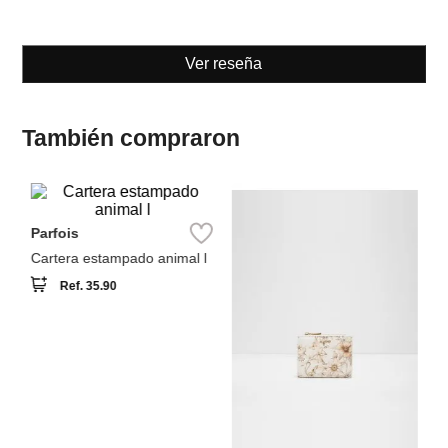
También compraron
S
Ca
Parfois
Cartera estampado animal l
Ref.
35.90
Aldo
monedero aldo vervene