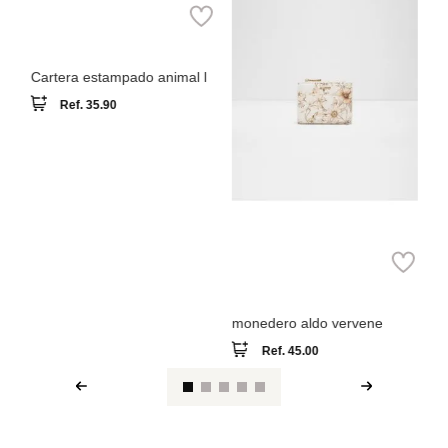
Parfois
Cartera estampado animal l
Ref.
35.90
Aldo
monedero aldo vervene
Ref.
45.00
Ver reseña