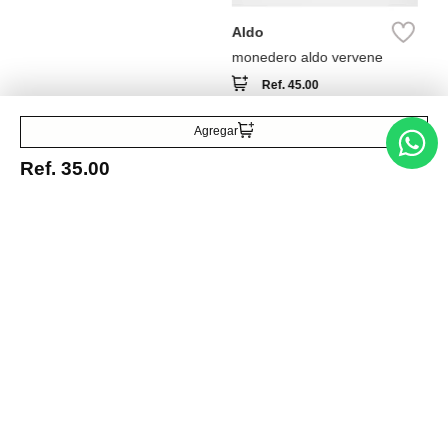
Ref.
45.00
Agregar
Entérate de todo lo nuevo
Ref.
35.00
Acepto la política de tratamiento de datos personales
Suscribirse
Acerca de nosotros
Categorías
Marcas