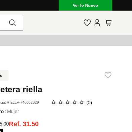
Ver lo Nuevo
do
letera riella
☆
☆
☆
☆
☆
(
0
)
cia
:
RIELLA-740002029
ro
Mujer
Ref.
31.50
5.00