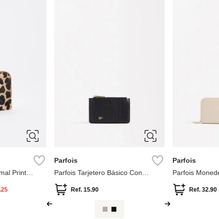
Parfois
Parfois
al Print
Parfois Tarjetero Básico Con
Parfois Moned
Textura
.25
Ref.
15.90
Ref.
32.90