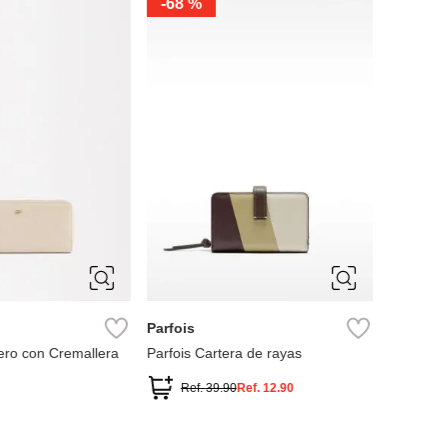
-
68 %
-
30 %
Parfois
Timberl
ero con Cremallera
Parfois Cartera de rayas
Tarjetero
Ref.
39.90
Ref.
12.90
Ref.