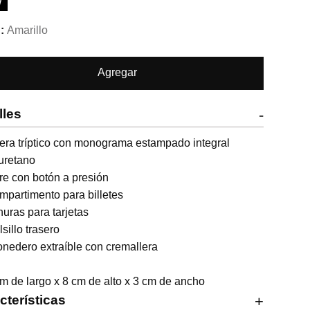
W
Amarillo
Agregar
lles
-
era tríptico con monograma estampado integral 

uretano 

re con botón a presión 

mpartimento para billetes 

nuras para tarjetas 

sillo trasero 

nedero extraíble con cremallera

m de largo x 8 cm de alto x 3 cm de ancho
cterísticas
+