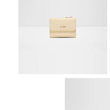
8
.
mng
9
.
bolso
10
.
bimba lola