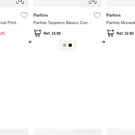
Parfois
Parfois
al Print
Parfois Tarjetero Básico Con
Parfois Moned
Textura
.25
Ref.
15.90
Ref.
32.90