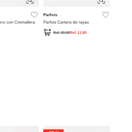
Parfois
Timberl
ero con Cremallera
Parfois Cartera de rayas
Tarjetero
Ref.
39.90
Ref.
12.90
Ref.