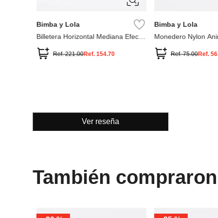
Bimba y Lola
Bimba y Lola
Billetera Horizontal Mediana Efecto
Monedero Nylon Anim
Piel
Natural
Ref.
221.00
Ref.
154.70
Ref.
75.00
Ref.
56
Ver reseña
También compraron