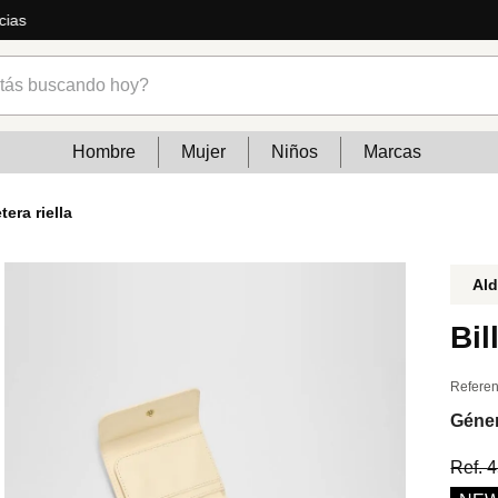
ás
s buscando hoy?
Hombre
Mujer
Niños
Marcas
etera riella
Al
Bil
Referen
Géne
Ref.
4