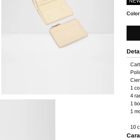
NE
Color
Deta
Cart
Poli
Cier
1 co
4 ra
1 bol
1 mo
10 c
Cara