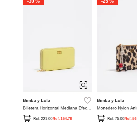
-
30 %
-
25 %
Bimba y Lola
Bimba y Lola
Billetera Horizontal Mediana Efecto
Monedero Nylon Anim
Piel
Natural
Ref.
221.00
Ref.
154.70
Ref.
75.00
Ref.
56