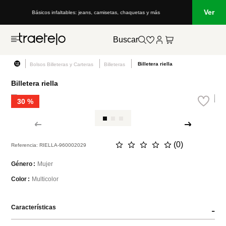
Ver
Básicos infaltables: jeans, camisetas, chaquetas y más
Buscar
Billetera riella
Bolsos Billeteras y Carteras
Billeteras
Billetera riella
30 %
☆
☆
☆
☆
☆
(
0
)
Referencia
:
RIELLA-960002029
Mujer
Género
Multicolor
Color
Características
-