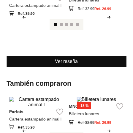
Bi
lo
Parfois
MNG
Cartera estampado animal l
Billetera lunares
Ref.
35.90
Ref.
32.99
Ref.
26.99
Ver reseña
También compraron