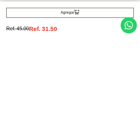
Agregar
Acepto la política de tratamiento de datos personales
Suscribirse
Ref.
31.50
Ref.
45.00
Acerca de nosotros
Categorías
Marcas
Traetelo, el marketplace de moda en Venezuela para quienes buscan
estilo, calidad y las mejores marcas en un solo lugar.