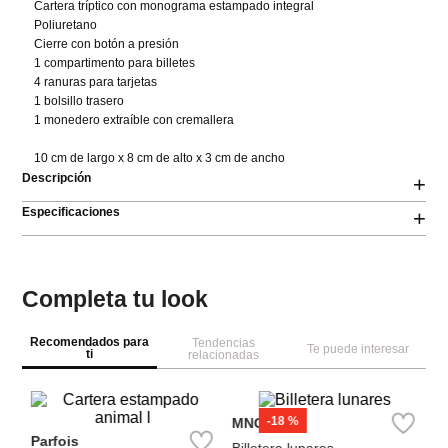
Cartera tríptico con monograma estampado integral 

Poliuretano 

Cierre con botón a presión 

1 compartimento para billetes 

4 ranuras para tarjetas 

1 bolsillo trasero 

1 monedero extraíble con cremallera

10 cm de largo x 8 cm de alto x 3 cm de ancho
Descripción
+
Especificaciones
+
Completa tu look
Recomendados para
Tendencias
Te puede interesar
ti
relacionadas
M