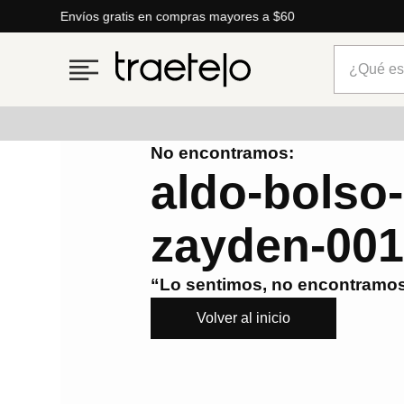
Envíos gratis en compras mayores a $60
¿Qué está
No encontramos:
Términos más buscados
aldo-bolso
1
.
timberland
zayden-00
2
.
parfois
3
.
carteras
“Lo sentimos, no encontramos
4
.
aldo
Volver al inicio
5
.
carteras parfois
6
.
springfield
7
.
cartera