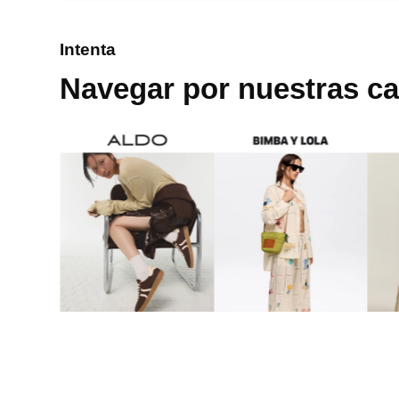
8
.
mng
Intenta
9
.
bandolera
Navegar por nuestras ca
10
.
bimba lola