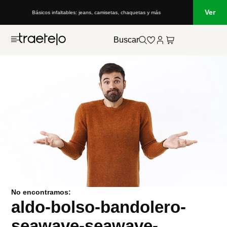
Ver
Básicos infaltables: jeans, camisetas, chaquetas y más
Buscar
No encontramos:
aldo-bolso-bandolero-
seawave-seawave-