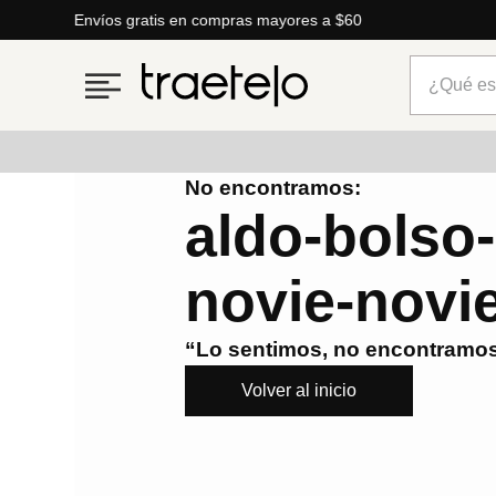
Envíos gratis en compras mayores a $60
¿Qué está
No encontramos:
Términos más buscados
aldo-bolso
1
.
timberland
novie-novi
2
.
parfois
3
.
carteras
“Lo sentimos, no encontramos
4
.
aldo
Volver al inicio
5
.
carteras parfois
6
.
springfield
7
.
cartera