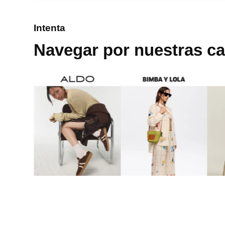
8
.
mng
Intenta
9
.
bolso
Navegar por nuestras ca
10
.
bimba lola