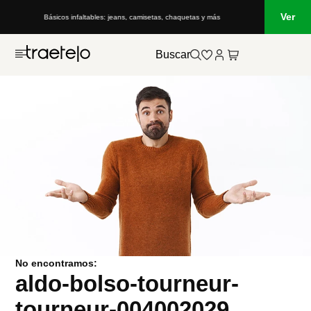
Ver
Básicos infaltables: jeans, camisetas, chaquetas y más
Buscar
No encontramos:
aldo-bolso-tourneur-
tourneur-004002029