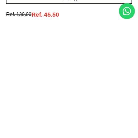
Acepto la política de tratamiento de datos personales
Suscribirse
Ref.
45.50
Ref.
130.00
Acerca de nosotros
Categorías
Marcas
Traetelo, el marketplace de moda en Venezuela para quienes buscan
estilo, calidad y las mejores marcas en un solo lugar.
Medios de pago