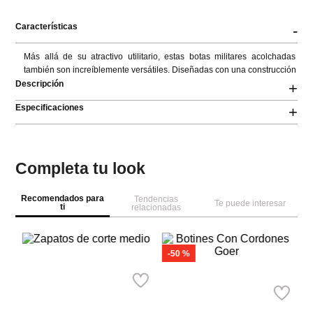
Características
-
Más allá de su atractivo utilitario, estas botas militares acolchadas 
también son increíblemente versátiles. Diseñadas con una construcción
Descripción
+
Especificaciones
+
Completa tu look
Recomendados para
Tendencias
Te puede interesar
ti
relacionadas
M
Bo