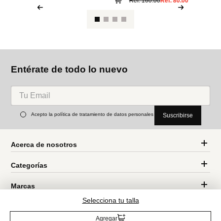
M
Bo
Timberland
Aldo
Zapatos de corte medio
Botines Con Cordones Goer
Ref.
199.00
Ref.
160.00
Ref.
80.00
Entérate de todo lo nuevo
Selecciona tu talla
Agregar