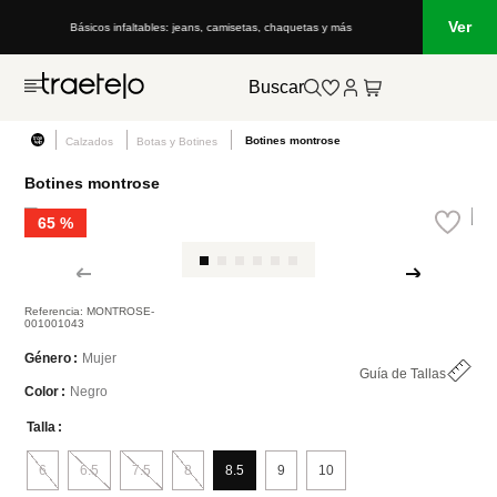
Ver
Básicos infaltables: jeans, camisetas, chaquetas y más
Lo que
Buscar
Botines montrose
Calzados
Botas y Botines
Botines montrose
65 %
Referencia
:
MONTROSE-
001001043
Mujer
Género
Guía de Tallas
Negro
Color
Talla
6
6.5
7.5
8
8.5
9
10