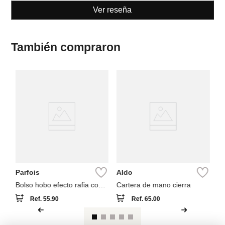
Ver reseña
También compraron
A
ca
Parfois
Aldo
Bolso hobo efecto rafia con
Cartera de mano cierra
bambú
Ref.
55.90
Ref.
65.00