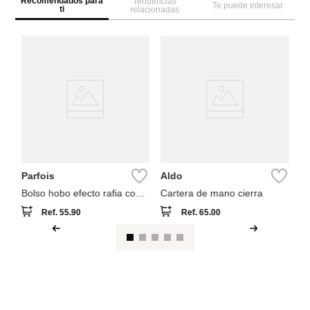
Recomendados para
Tendencias
Te puede interesar
ti
relacionadas
A
ca
Parfois
Aldo
Bolso hobo efecto rafia con
Cartera de mano cierra
bambú
Ref.
55.90
Ref.
65.00