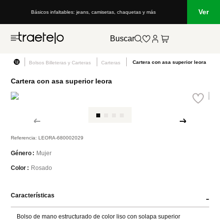
Ver
Básicos infaltables: jeans, camisetas, chaquetas y más
Buscar
Cartera con asa superior leora
Bolsos Billeteras y Carteras
Carteras
Cartera con asa superior leora
Referencia
:
LEORA-680002029
Mujer
Género
Rosado
Color
Características
-
Bolso de mano estructurado de color liso con solapa superior 
