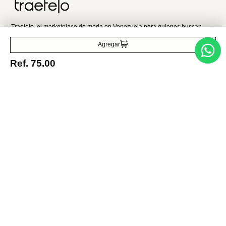
Acepto la política de tratamiento de datos personales
Suscribirse
Agregar
Ref.
75.00
Acerca de nosotros
Categorías
Marcas
Traetelo, el marketplace de moda en Venezuela para quienes buscan
estilo, calidad y las mejores marcas en un solo lugar.