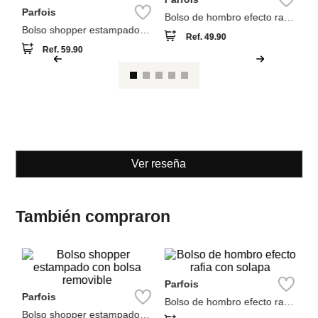
on
Bo
co
Parfois
Parfois
Bolso shopper estampado
Bolso de hombro efecto rafia
con bolsa removible
con solapa
Ref.
59.90
Ref.
49.90
Ver reseña
También compraron