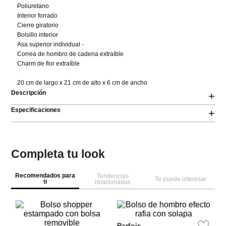
Poliuretano 

Interior forrado 

Cierre giratorio 

Bolsillo interior 

Asa superior individual - 

Correa de hombro de cadena extraíble 

Charm de flor extraíble

20 cm de largo x 21 cm de alto x 6 cm de ancho
Descripción
+
Especificaciones
+
Completa tu look
Recomendados para
Tendencias
Te puede interesar
ti
relacionadas
Pa