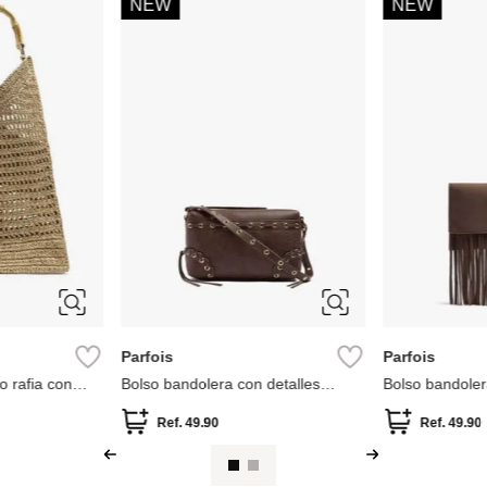
NEW
NEW
Parfois
Parfois
o rafia con
Bolso bandolera con detalles
Bolso bandoler
trenzados
flecos largos
Ref.
49.90
Ref.
49.90