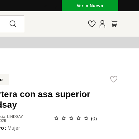
Ver lo Nuevo
do
tera con asa superior
dsay
cia
:
LINDSAY-
☆
☆
☆
☆
☆
(
0
)
029
ro
Mujer