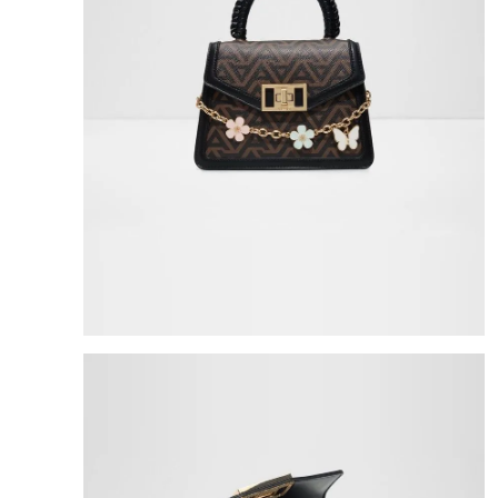
8
.
cartera
9
.
bolso
10
.
miniso