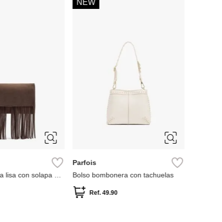
NEW
MNG
Bolso M
Ref.
Parfois
a lisa con solapa y
Bolso bombonera con tachuelas
Ref.
49.90