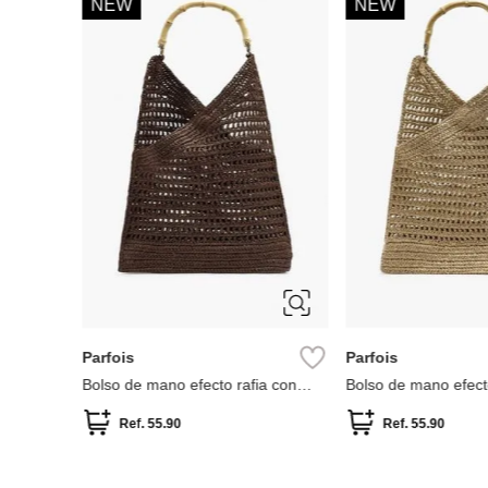
NEW
NEW
Parfois
Parfois
Bolso de mano efecto rafia con
Bolso de mano efect
bambú
bambú
Ref.
55.90
Ref.
55.90