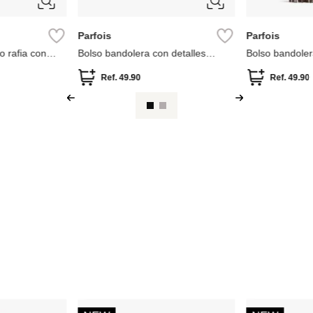
Parfois
Parfois
o rafia con
Bolso bandolera con detalles
Bolso bandoler
trenzados
flecos largos
Ref.
49.90
Ref.
49.90