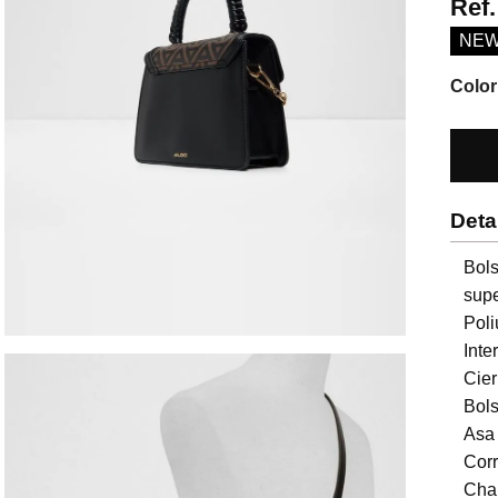
Ref
NE
Color
Deta
Bol
supe
Poli
Inter
Cierr
Bolsi
Asa 
Corr
Char