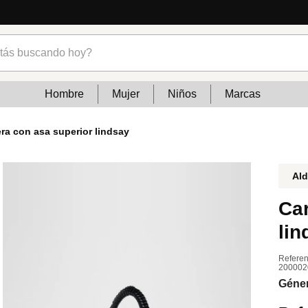
s buscando hoy?
Hombre
Mujer
Niños
Marcas
era con asa superior lindsay
Al
Car
lin
Referen
200002
Géne