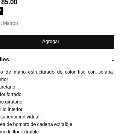
.
85.00
W
Marrón
Agregar
lles
-
so de mano estructurado de color liso con solapa 
rior 

uretano 

ior forrado 

e giratorio 

llo interior 

superior individual - 

ea de hombro de cadena extraíble 

m de flor extraíble
