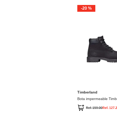
-
20 %
12.5
13.5
1.5
2.5
13
1
2
3
Timberland
Bota impermeable Timb
Premium
Ref.
159.00
Ref.
127.