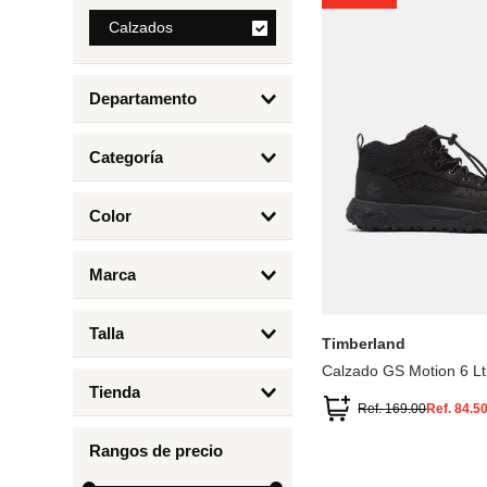
8
.
Calzados
bolso
9
.
cartera
Departamento
10
.
bimba lola
Calzados
Categoría
Botas y Botines
Color
Deportivos Urbanos
Amarillo
5
6.5
7
6
Marca
Arena
4.5
4
Timberland
Azul
Talla
Timberland
Negro
Calzado GS Motion 6 Lt
1
Tienda
1.5
Ref.
169.00
Ref.
84.5
Timberland
12.5
Rangos de precio
13