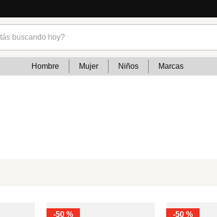
s buscando hoy?
Hombre
Mujer
Niños
Marcas
-
50 %
-
50 %