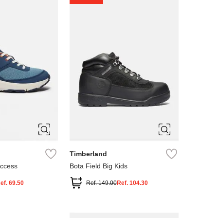
4
5
Timberland
Access
Bota Field Big Kids
ef.
69.50
Ref.
149.00
Ref.
104.30