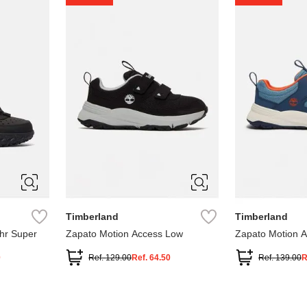
1
1.5
2
2.5
7
Timberland
Timberland
hr Super
Zapato Motion Access Low
Zapato Motion 
0
Ref.
129.00
Ref.
64.50
Ref.
139.00
R