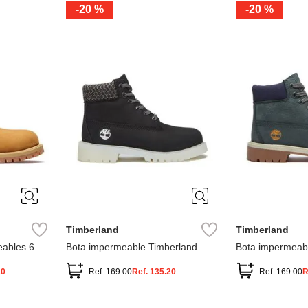
-
20 %
-
20 %
3
2
1
13
1
12.5
2.5
1.5
13.5
2
13
2
12.5
13.5
Timberland
Timberland
ables 6
Bota impermeable Timberland
Bota impermeab
Premium
Premium
20
Ref.
169.00
Ref.
135.20
Ref.
169.00
R