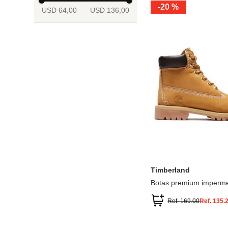
-
20 %
USD 64,00
USD 136,00
13.5
2
2.5
3
3.5
4
Mostrar 6 más
3.5
4
4.5
5
5.5
6
Timberland
Botas premium imperme
inch
Ref.
169.00
Ref.
135.