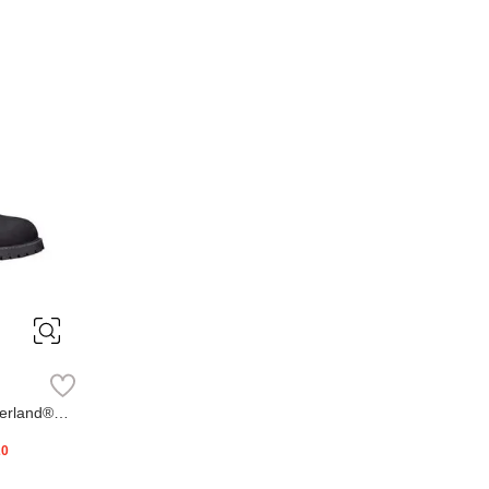
erland®
20