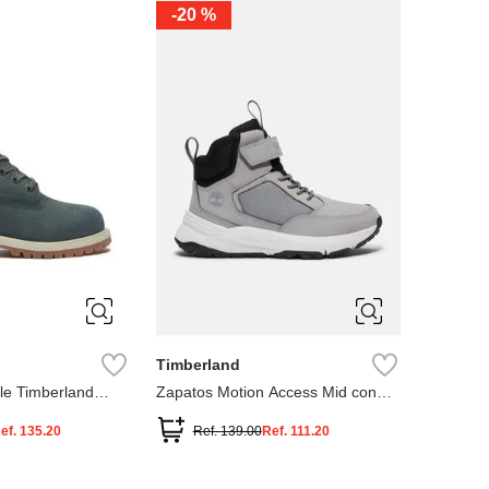
-
20 %
3
12.5
3
2
.5
1.5
1
13
2.5
1.5
13.5
Timberland
le Timberland
Zapatos Motion Access Mid con
cierre de velcro
ef.
135.20
Ref.
139.00
Ref.
111.20