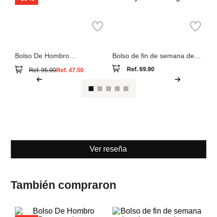
Pa
Bo
so
Aldo
Parfois
Bolso De Hombro
Bolso de fin de semana de
Beramandra
nylon con colgante
Ref.
69.90
Ref.
95.00
Ref.
47.50
Ver reseña