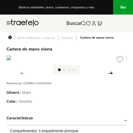
Ver
Básicos infaltables: jeans, camisetas, chaquetas y más
Buscar
Cartera de mano cierra
Bolsos Billeteras y Carteras
Carteras
Cartera de mano cierra
Referencia
:
CIERRA-740002029
Mujer
Género
Amarillo
Color
Características
-
Compartimentos: Compartimento principal 
