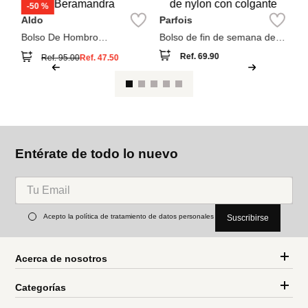
También compraron
Pa
Bo
so
Aldo
Parfois
Bolso De Hombro
Bolso de fin de semana de
Beramandra
nylon con colgante
Ref.
69.90
Ref.
95.00
Ref.
47.50