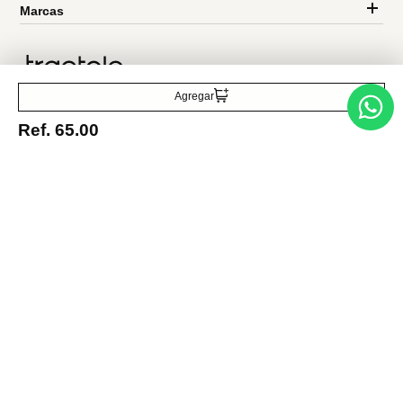
Entérate de todo lo nuevo
Acepto la política de tratamiento de datos personales
Suscribirse
Agregar
Ref.
65.00
Acerca de nosotros
Categorías
Marcas
Traetelo, el marketplace de moda en Venezuela para quienes buscan
estilo, calidad y las mejores marcas en un solo lugar.