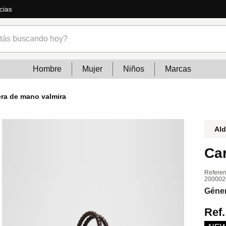
s y mucho más
s buscando hoy?
Hombre
Mujer
Niños
Marcas
era de mano valmira
Al
Ca
Referen
200002
Géne
Ref