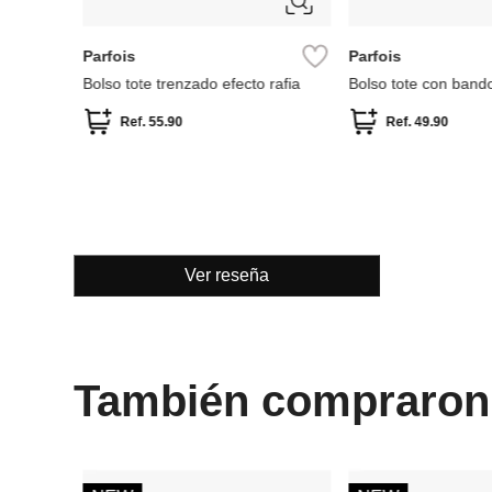
Aldo
MNG
Bolso de hombro eelinora
Bolso mini asas acab
Ref.
85.00
Ref.
59.50
Ref.
64.99
Ref.
25
Ver reseña
También compraron