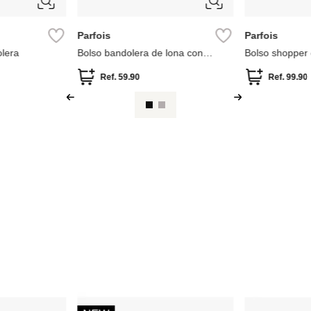
MNG
MNG
ado brillante
Bolso bucket detalle metálico
Mini Capazo 
.99
Ref.
64.99
Ref.
84.99