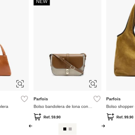
-
59 %
MNG
MNG
ado brillante
Bolso bucket detalle metálico
Mini Capazo 
.99
Ref.
64.99
Ref.
84.99