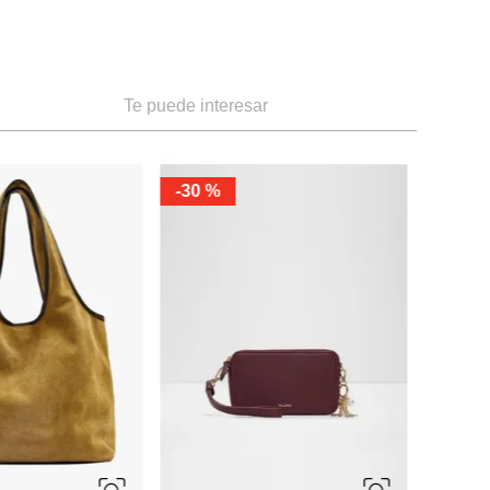
Te puede interesar
Aldo
NEW
Bolso De Hombro Avibelle
Ref.
145.00