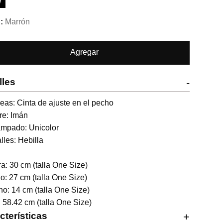
W
Marrón
Agregar
lles
-
eas: Cinta de ajuste en el pecho 

re: Imán 

mpado: Unicolor 

lles: Hebilla

ra: 30 cm (talla One Size) 

o: 27 cm (talla One Size) 

o: 14 cm (talla One Size) 

 58.42 cm (talla One Size)
cterísticas
+