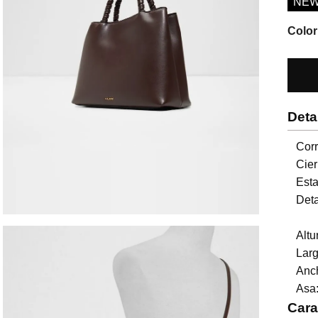
NE
Color
Deta
Corr
Cier
Esta
Deta
Altu
Larg
Anch
Asa:
Cara