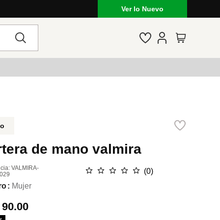
Ver lo Nuevo
do
rtera de mano valmira
cia
:
VALMIRA-
☆
☆
☆
☆
☆
(
0
)
029
ro
Mujer
.
90.00