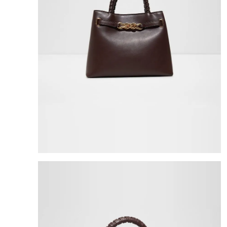
8
.
cartera
9
.
bolso
10
.
miniso