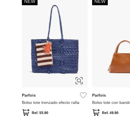
-
30 %
-
60 %
Aldo
MNG
Bolso de hombro eelinora
Bolso mini asas acab
Ref.
85.00
Ref.
59.50
Ref.
64.99
Ref.
25