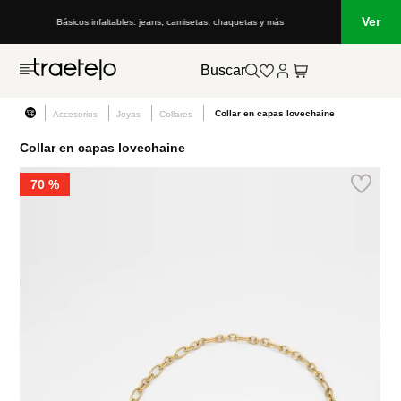
Ver
Básicos infaltables: jeans, camisetas, chaquetas y más
Buscar
Collar en capas lovechaine
Accesorios
Joyas
Collares
Collar en capas lovechaine
70 %