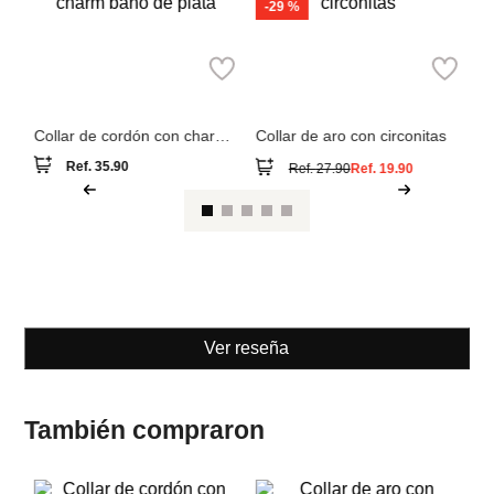
-
29 %
Pa
Parfois
Parfois
Co
r
Collar de cordón con charm
Collar de aro con circonitas
baño de plata
Ref.
35.90
Ref.
27.90
Ref.
19.90
Ver reseña
También compraron
-
29 %
Pa
Parfois
Parfois
Co
r
Collar de cordón con charm
Collar de aro con circonitas