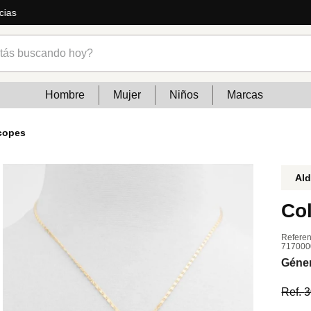
ás
s buscando hoy?
Hombre
Mujer
Niños
Marcas
copes
Al
Co
Referen
717000
Géne
Ref.
3