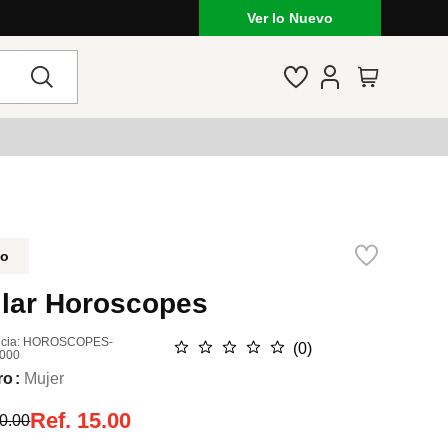
Ver lo Nuevo
do
llar Horoscopes
cia
:
HOROSCOPES-
☆
☆
☆
☆
☆
(
0
)
000
ro
Mujer
Ref.
15.00
0.00