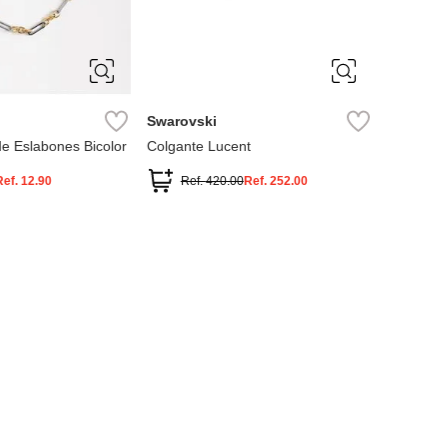
ÚNICA
ÚNIC
Swarovski
Parfois
de Eslabones Bicolor
Colgante Lucent
Collar c
de oro 1
Ref.
12.90
Ref.
420.00
Ref.
252.00
Ref