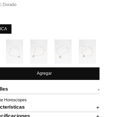
Dorado
ICA
Agregar
lles
-
lar Horoscopes
cterísticas
+
cificaciones
+