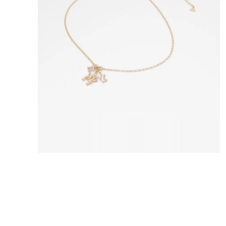
8
.
mng
9
.
bolso
10
.
bimba lola