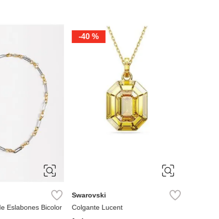
-
40 %
NEW
ÚNICA
ÚNIC
Swarovski
Parfois
de Eslabones Bicolor
Colgante Lucent
Collar c
de oro 1