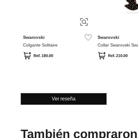
ÚNICA
ÚNICA
Swarovski
Swarovski
Colgante Solitaire
Collar Swarovski Sw
Ref.
180.00
Ref.
210.00
Ver reseña
También compraron