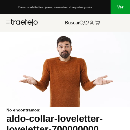
Ver
Básicos infaltables: jeans, camisetas, chaquetas y más
Buscar
No encontramos:
aldo-collar-loveletter-
loveletter-700000000