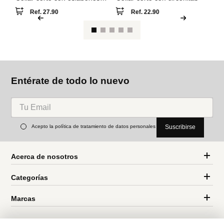
Pa
la
Co
ba
Parfois
Parfois
Collar corto con eslabones y
Collar corto con circonitas
conchas
Ref.
27.90
Ref.
22.90
Entérate de todo lo nuevo