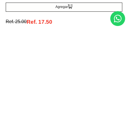
Agregar
Acepto la política de tratamiento de datos personales
Suscribirse
Ref.
17.50
Ref.
25.00
Acerca de nosotros
Categorías
Marcas
Traetelo, el marketplace de moda en Venezuela para quienes buscan
estilo, calidad y las mejores marcas en un solo lugar.
Medios de pago