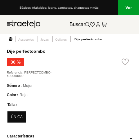
Ver
Básicos infaltables: jeans, camisetas, chaquetas y más
Lo que está
Buscar
Dije perfectcombo
Accesorios
Joyas
Collares
Dije perfectcombo
30 %
Referencia
:
PERFECTCOMBO-
600000000
Mujer
Género
Rojo
Color
Talla
ÚNICA
Características
-