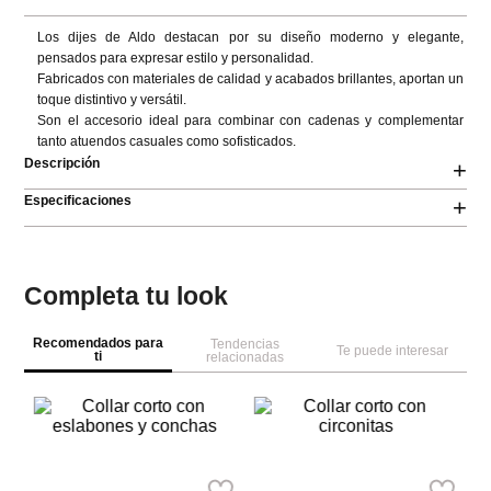
Los dijes de Aldo destacan por su diseño moderno y elegante, 
pensados para expresar estilo y personalidad.

Fabricados con materiales de calidad y acabados brillantes, aportan un 
toque distintivo y versátil.

Son el accesorio ideal para combinar con cadenas y complementar 
tanto atuendos casuales como sofisticados.
Descripción
+
Especificaciones
+
Completa tu look
Recomendados para
Tendencias
Te puede interesar
ti
relacionadas
Pa
la
Co
ba